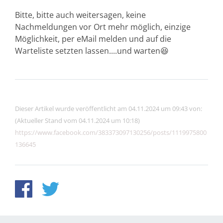
Bitte, bitte auch weitersagen, keine
Nachmeldungen vor Ort mehr möglich, einzige
Möglichkeit, per eMail melden und auf die
Warteliste setzten lassen....und warten😆
Dieser Artikel wurde veröffentlicht am 04.11.2024 um 09:43 von:
(Aktueller Stand vom 04.11.2024 um 10:18)
https://www.facebook.com/383373097130256/posts/1119975800
136645