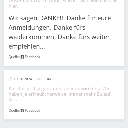
Unser Oppa hätte wohl jesacht....wat wolln die alle
hier..
Wir sagen DANKE!!! Danke für eure
Anmeldungen, Danke fürs
wiederkommen, Danke fürs weiter
empfehlen,...
Quelle:
Facebook
07.10.2024 | 08:03 Uhr
Kuschelig ist ja ganz nett, aber es wird eng. Wir
haben ja erfreulicherweise, immer mehr Zulauf,
lei...
Quelle:
Facebook