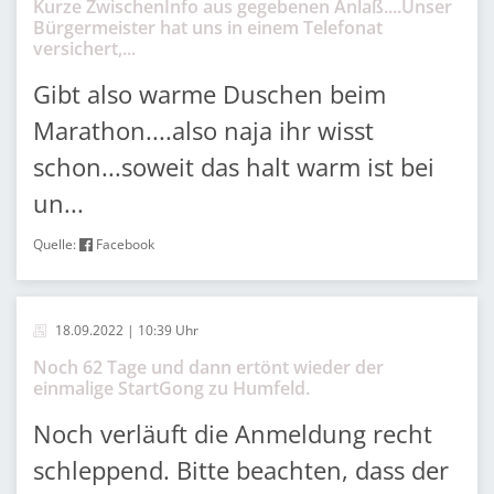
Kurze ZwischenInfo aus gegebenen Anlaß....Unser
Bürgermeister hat uns in einem Telefonat
versichert,...
Gibt also warme Duschen beim
Marathon....also naja ihr wisst
schon...soweit das halt warm ist bei
un...
Quelle:
Facebook
18.09.2022 | 10:39 Uhr
Noch 62 Tage und dann ertönt wieder der
einmalige StartGong zu Humfeld.
Noch verläuft die Anmeldung recht
schleppend. Bitte beachten, dass der