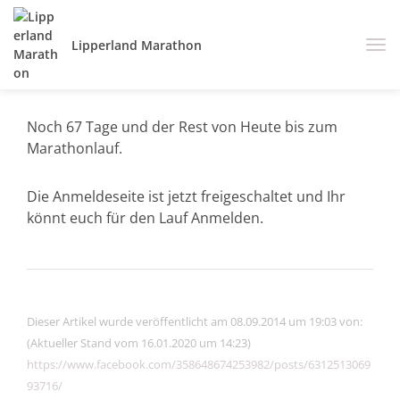
Lipperland Marathon
Noch 67 Tage und der Rest von Heute bis zum
Marathonlauf.
Die Anmeldeseite ist jetzt freigeschaltet und Ihr
könnt euch für den Lauf Anmelden.
Dieser Artikel wurde veröffentlicht am 08.09.2014 um 19:03 von:
(Aktueller Stand vom 16.01.2020 um 14:23)
https://www.facebook.com/358648674253982/posts/6312513069
93716/