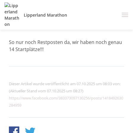
Lipperland Marathon
So nur noch Restposten da, wir haben noch genau
14 Startplätze!!!
Dieser Artikel wurde veröffentlicht am 07.10.2025 um 08:03 von:
(Aktueller Stand vom 07.10.2025 um 08:27)
https://www.facebook.com/383373097130256/posts/1418492630
284959