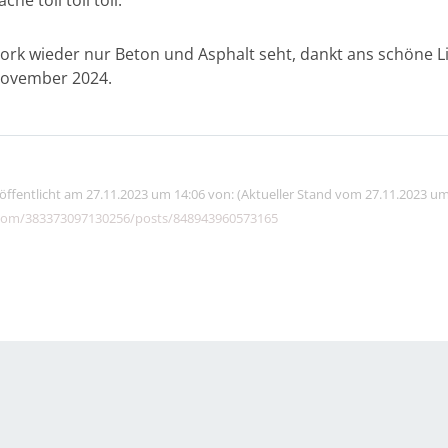
he toll toll toll.
York wieder nur Beton und Asphalt seht, dankt ans schöne L
November 2024.
röffentlicht am 27.11.2023 um 14:06 von: (Aktueller Stand vom 27.11.2023 um
com/383373097130256/posts/848943960573165