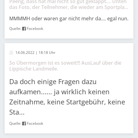
Peeng, dass hat mal nicht so gut geklappt.... Unten
das Foto, der Teilnehmer, die wieder am Sportpla...
MMMMH oder waren gar nicht mehr da.... egal nun.
Quelle:
Facebook
14.06.2022 | 18:18 Uhr
So Übermorgen ist es soweit!!! AusLauf über die
Lippische Landmeile.
Da doch einige Fragen dazu
aufkamen...... ja wirklich keinen
Zeitnahme, keine Startgebühr, keine
Sta...
Quelle:
Facebook